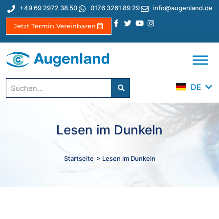
+49 69 2972 38 50
0176 3261 89 29
info@augenland.de
Jetzt Termin Vereinbaren
EN
ES
TR
DE
IT
Lesen im Dunkeln
Startseite
> Lesen im Dunkeln