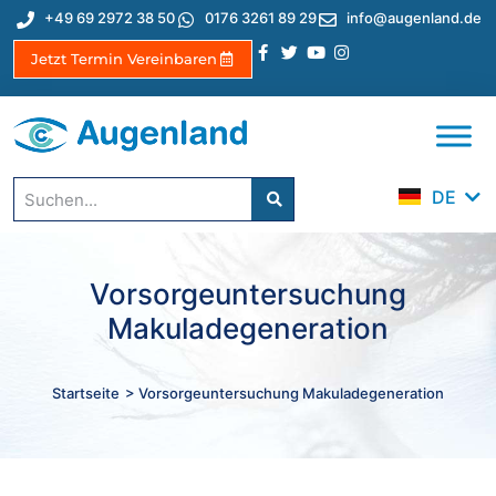
+49 69 2972 38 50
0176 3261 89 29
info@augenland.de
Jetzt Termin Vereinbaren
EN
ES
TR
DE
IT
Vorsorgeuntersuchung
Makuladegeneration
Startseite
> Vorsorgeuntersuchung Makuladegeneration