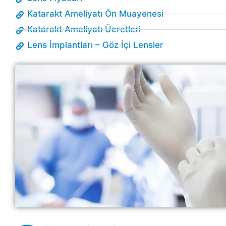
Katarakt Ameliyatı Ön Muayenesi
Katarakt Ameliyatı Ücretleri
Lens İmplantları – Göz İçi Lensler