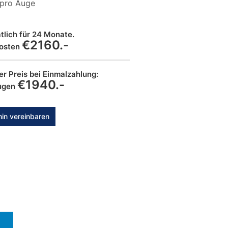
pro Auge
lich für 24 Monate.
€2160.-
osten
er Preis bei Einmalzahlung:
€1940.-
augen
in vereinbaren