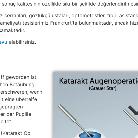
 sonuç kalitesinin özellikle sıkı bir şekilde değerlendirilmesi
rahları, gözlükçü ustaları, optometristler, tıbbi asistanlar
 ameliyatı tesislerimiz Frankfurt’ta bulunmaktadır, ancak h
samaktadır.
devu
alabilirsiniz.
ff geworden ist,
ichen Betäubung
 erschweren, wenn
t eine überreife
sgeprägten
er der Pupille
eitet.
 (Katarakt Op