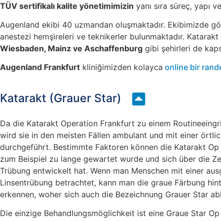
TÜV sertifikalı kalite yönetimimizin
yanı sıra süreç, yapı ve
Augenland ekibi 40 uzmandan oluşmaktadır. Ekibimizde göz cer
anestezi hemşireleri ve teknikerler bulunmaktadır. Katarakt
Wiesbaden, Mainz ve Aschaffenburg
gibi şehirleri de kap
Augenland Frankfurt
kliniğimizden kolayca
online bir ran
Katarakt (Grauer Star)
Da die Katarakt Operation Frankfurt zu einem Routineeingri
wird sie in den meisten Fällen ambulant und mit einer örtl
durchgeführt. Bestimmte Faktoren können die Katarakt Op
zum Beispiel zu lange gewartet wurde und sich über die Zei
Trübung entwickelt hat. Wenn man Menschen mit einer au
Linsentrübung betrachtet, kann man die graue Färbung hint
erkennen, woher sich auch die Bezeichnung Grauer Star abl
Die einzige Behandlungsmöglichkeit ist eine Graue Star Op