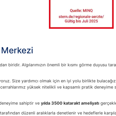
 Merkezi
n biridir. Algılarımızın önemli bir kısmı görme duyusu taraf
yoruz. Size yardımcı olmak için en iyi yolu birlikte bulacağ
errahlarımız yüksek nitelikli ve kapsamlı pratik deneyime sa
 deneyime sahiptir ve
yılda 3500 katarakt ameliyatı
gerçekle
arafından düzenli aralıklarla denetlenir ve hedeflerle karşıl