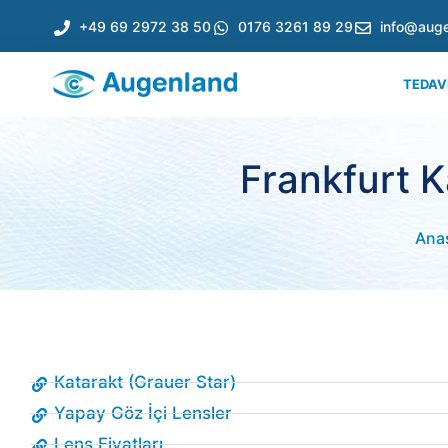
+49 69 2972 38 50
0176 3261 89 29
info@auge
TEDAV
Frankfurt K
Ana
Katarakt (Grauer Star)
Yapay Göz İçi Lensler
Lens Fiyatları