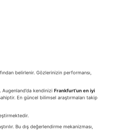
ından belirlenir. Gözlerinizin performansı,
ız. Augenland’da kendinizi
Frankfurt’un en iyi
hiptir. En güncel bilimsel araştırmaları takip
ştirmektedir.
aştırılır. Bu dış değerlendirme mekanizması,