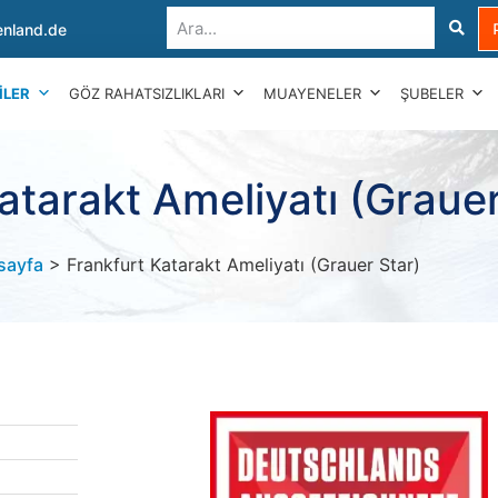
nland.de
ILER
GÖZ RAHATSIZLIKLARI
MUAYENELER
ŞUBELER
atarakt Ameliyatı (Grauer
sayfa
> Frankfurt Katarakt Ameliyatı (Grauer Star)