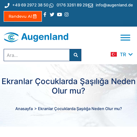
+49 69 2972 38 50
0176 3261 89 29
info@augenland.de
Randevu Al
EN
DE
ES
TR
IT
Ekranlar Çocuklarda Şaşılığa Neden
Olur mu?
Anasayfa
> Ekranlar Çocuklarda Şaşılığa Neden Olur mu?