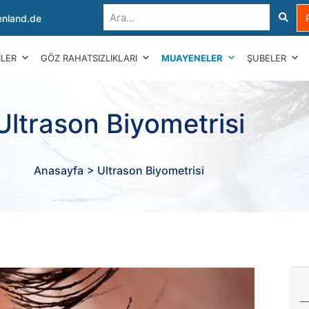
nland.de
ILER
GÖZ RAHATSIZLIKLARI
MUAYENELER
ŞUBELER
Ultrason Biyometrisi
Anasayfa
> Ultrason Biyometrisi