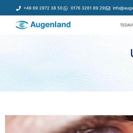
+49 69 2972 38 50
0176 3261 89 29
info@auge
TEDAV