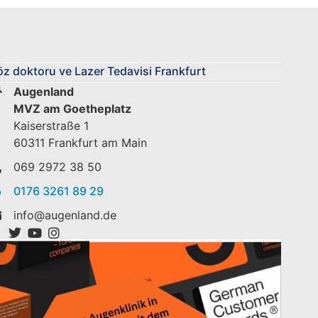
z doktoru ve Lazer Tedavisi Frankfurt
Augenland
MVZ am Goetheplatz
Kaiserstraße 1
60311 Frankfurt am Main
069 2972 38 50
0176 3261 89 29
info@augenland.de