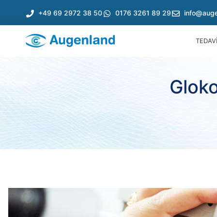
+49 69 2972 38 50
0176 3261 89 29
info@auge
TEDAV
Glok