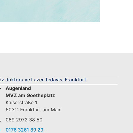
z doktoru ve Lazer Tedavisi Frankfurt
Augenland
MVZ am Goetheplatz
Kaiserstraße 1
60311 Frankfurt am Main
069 2972 38 50
0176 3261 89 29