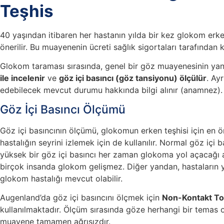
Teşhis
40 yaşından itibaren her hastanın yılda bir kez glokom erk
önerilir. Bu muayenenin ücreti sağlık sigortaları tarafından
Glokom taraması sırasında, genel bir göz muayenesinin yan
ile incelenir
ve
göz içi basıncı (göz tansiyonu) ölçülür
. Ay
edebilecek mevcut durumu hakkında bilgi alınır (anamnez).
Göz İçi Basıncı Ölçümü
Göz içi basıncının ölçümü, glokomun erken teşhisi için en 
hastalığın seyrini izlemek için de kullanılır. Normal göz içi 
yüksek bir göz içi basıncı her zaman glokoma yol açacağı 
birçok insanda glokom gelişmez. Diğer yandan, hastaların 
glokom hastalığı mevcut olabilir.
Augenland’da göz içi basıncını ölçmek için
Non-Kontakt T
kullanılmaktadır. Ölçüm sırasında göze herhangi bir temas o
muayene tamamen ağrısızdır.