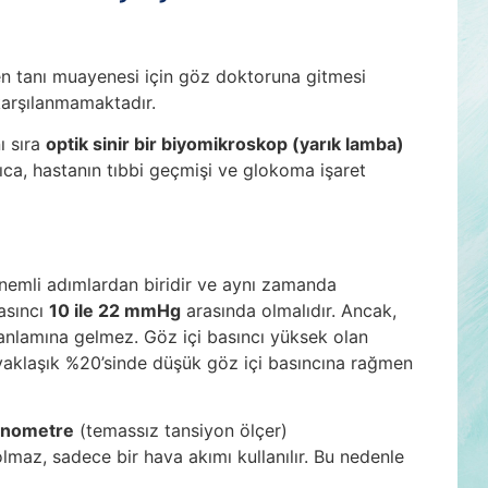
en tanı muayenesi için göz doktoruna gitmesi
 karşılanmamaktadır.
ı sıra
optik sinir bir biyomikroskop (yarık lamba)
rıca, hastanın tıbbi geçmişi ve glokoma işaret
önemli adımlardan biridir ve aynı zamanda
basıncı
10 ile 22 mmHg
arasında olmalıdır. Ancak,
anlamına gelmez. Göz içi basıncı yüksek olan
yaklaşık %20’sinde düşük göz içi basıncına rağmen
onometre
(temassız tansiyon ölçer)
lmaz, sadece bir hava akımı kullanılır. Bu nedenle