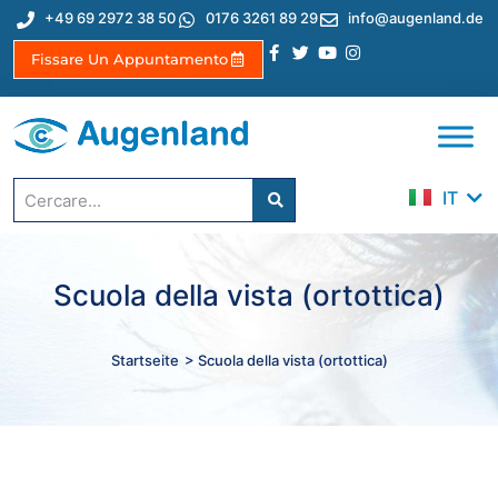
+49 69 2972 38 50
0176 3261 89 29
info@augenland.de
Fissare Un Appuntamento
EN
DE
ES
IT
TR
Scuola della vista (ortottica)
Startseite
> Scuola della vista (ortottica)