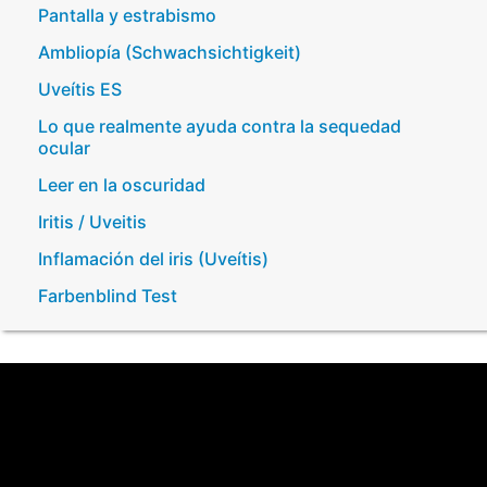
Pantalla y estrabismo
Ambliopía (Schwachsichtigkeit)
Uveítis ES
Lo que realmente ayuda contra la sequedad
ocular
Leer en la oscuridad
Iritis / Uveitis
Inflamación del iris (Uveítis)
Farbenblind Test