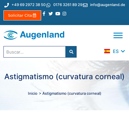
+49 69 2972 38 50
0176 3261 89 29
info@augenland.de
Solicitar Cita
EN
DE
TR
ES
IT
Astigmatismo (curvatura corneal)
Inicio
> Astigmatismo (curvatura corneal)